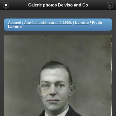
Galerie photos Belviso and Co
Accueil
/
Années antérieures à 1960.
/
Lanotte
/
Fredo
Lanotte