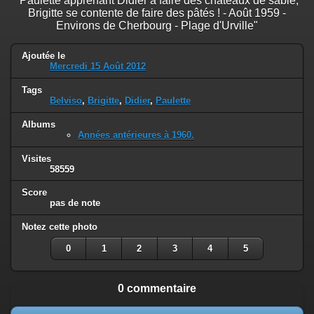
"Paulette apprenant Didier à faire des châteaux de sable,
Brigitte se contente de faire des pâtés ! - Août 1959 -
Environs de Cherbourg - Plage d'Urville"
Ajoutée le
Mercredi 15 Août 2012
Tags
Belviso
,
Brigitte
,
Didier
,
Paulette
Albums
Années antérieures à 1960.
Visites
58559
Score
pas de note
Notez cette photo
0
1
2
3
4
5
0 commentaire