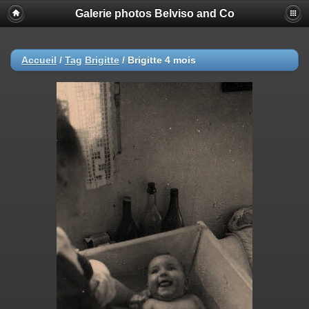
Galerie photos Belviso and Co
Accueil
/
Tag
Brigitte
/
Brigitte 4 mois